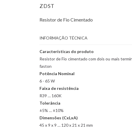
ZDST
Resistor de Fio Cimentado
INFORMAÇÃO TÉCNICA
Características do produto
Resistor de Fio cimentado com dois ou mais termin
faston
Potência Nominal
6 - 65 W
Faixa de resistência
R39 … 160K
Tolerância
±5% … ±10%
Dimensões (CxLxA)
45 x 9 x 9 … 120 x 21 x 21 mm