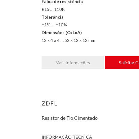
Faixa de resistência
R15 … 110K
Tolerância
±1% … ±10%
Dimensões (CxLxA)
12 x 4 x 4 … 52 x 12 x 12 mm
Mais Informações
Solicitar 
ZDFL
Resistor de Fio Cimentado
INFORMAÇÃO TÉCNICA