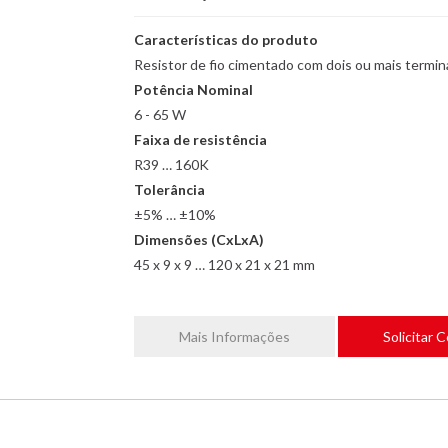
Características do produto
Resistor de fio cimentado com dois ou mais termin
Potência Nominal
6 - 65 W
Faixa de resistência
R39 … 160K
Tolerância
±5% … ±10%
Dimensões (CxLxA)
45 x 9 x 9 … 120 x 21 x 21 mm
Mais Informações
Solicitar 