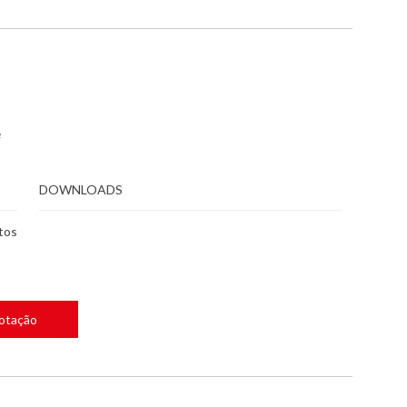
e
DOWNLOADS
tos
Cotação