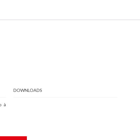
DOWNLOADS
o à