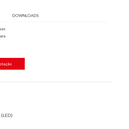
DOWNLOADS
sas
ara
Cotação
e (LED)