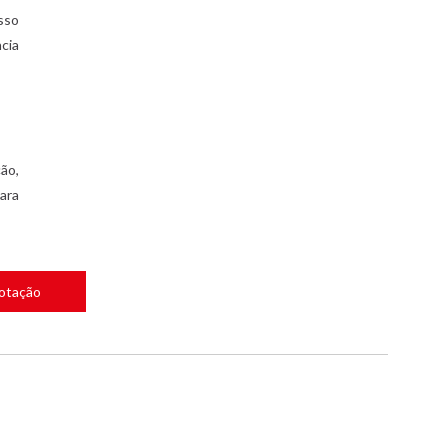
sso
cia
ão,
ara
Cotação