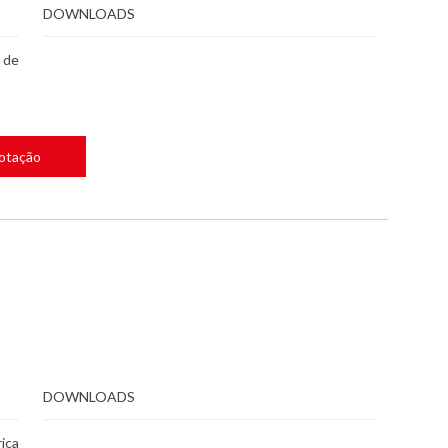
DOWNLOADS
 de
Cotação
DOWNLOADS
ica