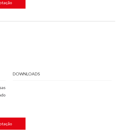
Cotação
DOWNLOADS
sas
ado
Cotação