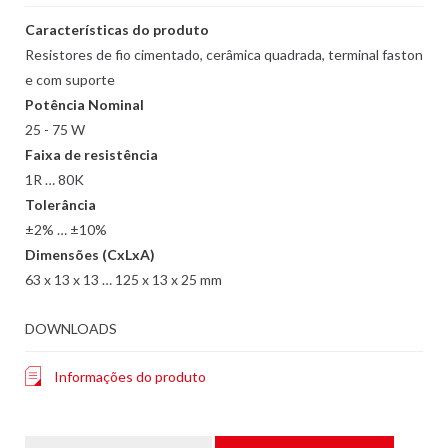
Características do produto
Resistores de fio cimentado, cerâmica quadrada, terminal faston
e com suporte
Potência Nominal
25 - 75 W
Faixa de resistência
1R … 80K
Tolerância
±2% … ±10%
Dimensões (CxLxA)
63 x 13 x 13 … 125 x 13 x 25 mm
DOWNLOADS
Informações do produto