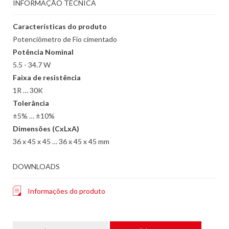
INFORMAÇÃO TÉCNICA
Características do produto
Potenciômetro de Fio cimentado
Potência Nominal
5.5 - 34.7 W
Faixa de resistência
1R … 30K
Tolerância
±5% … ±10%
Dimensões (CxLxA)
36 x 45 x 45 … 36 x 45 x 45 mm
DOWNLOADS
Informações do produto