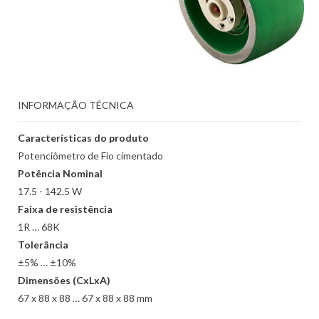
INFORMAÇÃO TÉCNICA
Características do produto
Potenciômetro de Fio cimentado
Potência Nominal
17.5 - 142.5 W
Faixa de resistência
1R … 68K
Tolerância
±5% … ±10%
Dimensões (CxLxA)
67 x 88 x 88 … 67 x 88 x 88 mm