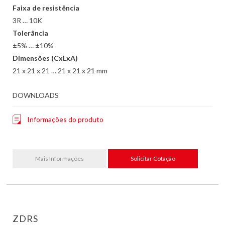
Faixa de resistência
3R … 10K
Tolerância
±5% … ±10%
Dimensões (CxLxA)
21 x 21 x 21 … 21 x 21 x 21 mm
DOWNLOADS
Informações do produto
Mais Informações
Solicitar Cotação
ZDRS