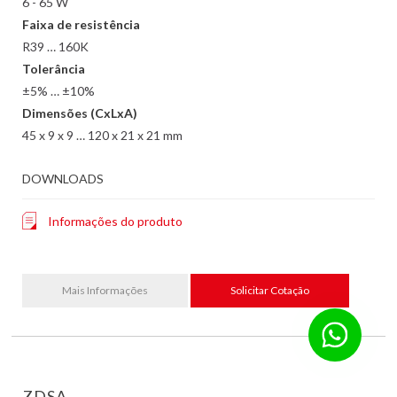
6 - 65 W
Faixa de resistência
R39 … 160K
Tolerância
±5% … ±10%
Dimensões (CxLxA)
45 x 9 x 9 … 120 x 21 x 21 mm
DOWNLOADS
Informações do produto
Mais Informações
Solicitar Cotação
ZDSA