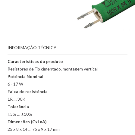
INFORMAÇÃO TÉCNICA
Características do produto
Resistores de Fio cimentado, montagem vertical
Potência Nominal
6 - 17 W
Faixa de resistência
1R … 30K
Tolerância
±5% … ±10%
Dimensões (CxLxA)
25 x 8 x 14 … 75 x 9 x 17 mm