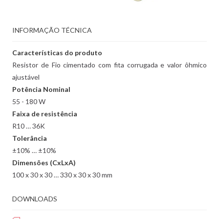
INFORMAÇÃO TÉCNICA
Características do produto
Resistor de Fio cimentado com fita corrugada e valor ôhmico
ajustável
Potência Nominal
55 - 180 W
Faixa de resistência
R10 … 36K
Tolerância
±10% … ±10%
Dimensões (CxLxA)
100 x 30 x 30 … 330 x 30 x 30 mm
DOWNLOADS