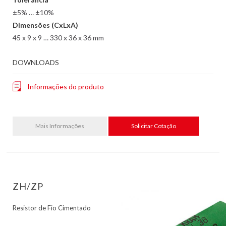
±5% … ±10%
Dimensões (CxLxA)
45 x 9 x 9 … 330 x 36 x 36 mm
DOWNLOADS
Informações do produto
Mais Informações
Solicitar Cotação
ZH/ZP
Resistor de Fio Cimentado