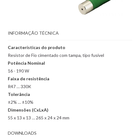
INFORMAÇÃO TÉCNICA
Características do produto
Resistor de Fio cimentado com tampa, tipo fusível
Potência Nominal
16 - 190 W
Faixa de resistência
R47 … 330K
Tolerância
±2% … ±10%
Dimensões (CxLxA)
55 x 13 x 13 … 265 x 24 x 24 mm
DOWNLOADS