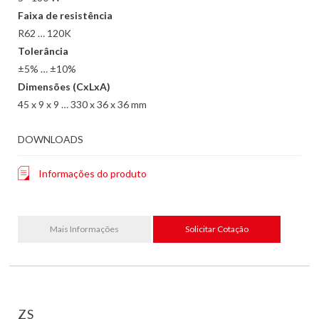
Faixa de resistência
R62 … 120K
Tolerância
±5% … ±10%
Dimensões (CxLxA)
45 x 9 x 9 … 330 x 36 x 36 mm
DOWNLOADS
Informações do produto
Mais Informações
Solicitar Cotação
ZS