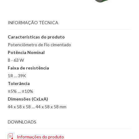
INFORMAÇÃO TÉCNICA
Características do produto
Potenciômetro de Fio cimentado
Potência Nominal
8 - 63 W
Faixa de resistência
1R … 39K
Tolerância
±5% … ±10%
Dimensões (CxLxA)
44 x 58 x 58 … 44 x 58 x 58 mm
DOWNLOADS
Informações do produto