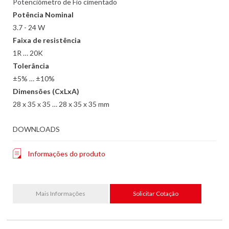
Potenciômetro de Fio cimentado
Potência Nominal
3.7 - 24 W
Faixa de resistência
1R … 20K
Tolerância
±5% … ±10%
Dimensões (CxLxA)
28 x 35 x 35 … 28 x 35 x 35 mm
DOWNLOADS
Informações do produto
Mais Informações
Solicitar Cotação