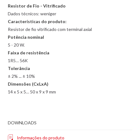
Resistor de Fio - Vitrificado
Dados técnicos: weniger
Características do produto:
Resistor de fio vitrificado com terminal axial
Potência nominal
5 - 20 W.
Faixa de resistência
1R5… 56K
Tolerância
± 2% ... ± 10%
Dimensões (CxLxA)
14 x 5 x 5… 50 x 9 x 9 mm
DOWNLOADS
Informações do produto