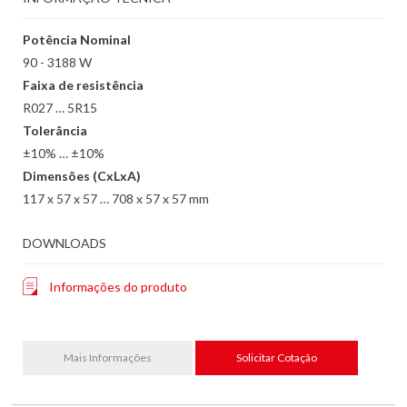
Potência Nominal
90 - 3188 W
Faixa de resistência
R027 … 5R15
Tolerância
±10% … ±10%
Dimensões (CxLxA)
117 x 57 x 57 … 708 x 57 x 57 mm
DOWNLOADS
Informações do produto
Mais Informações
Solicitar Cotação