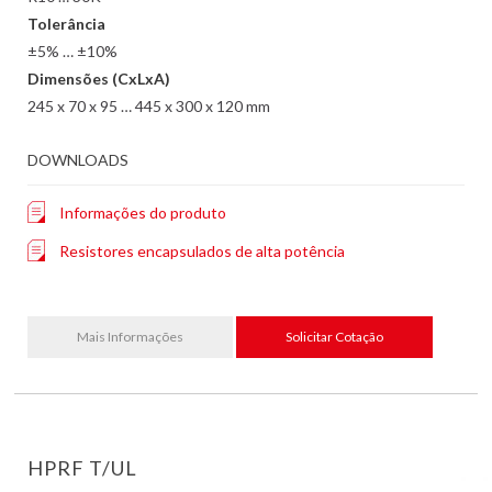
Tolerância
±5% … ±10%
Dimensões (CxLxA)
245 x 70 x 95 … 445 x 300 x 120 mm
DOWNLOADS
Informações do produto
Resistores encapsulados de alta potência
Mais Informações
Solicitar Cotação
HPRF T/UL