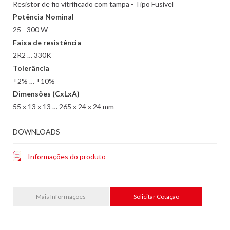
Resistor de fio vitrificado com tampa - Tipo Fusivel
Potência Nominal
25 - 300 W
Faixa de resistência
2R2 … 330K
Tolerância
±2% … ±10%
Dimensões (CxLxA)
55 x 13 x 13 … 265 x 24 x 24 mm
DOWNLOADS
Informações do produto
Mais Informações
Solicitar Cotação