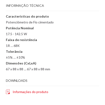
INFORMAÇÃO TÉCNICA
Características do produto
Potenciômetro de Fio cimentado
Potência Nominal
17.5 - 142.5 W
Faixa de resistência
1R … 68K
Tolerância
±5% … ±10%
Dimensões (CxLxA)
67 x 88 x 88 … 67 x 88 x 88 mm
DOWNLOADS
Informações do produto