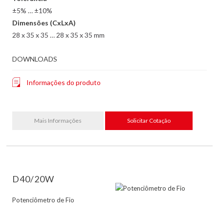
±5% … ±10%
Dimensões (CxLxA)
28 x 35 x 35 … 28 x 35 x 35 mm
DOWNLOADS
Informações do produto
Mais Informações
Solicitar Cotação
D40/20W
Potenciômetro de Fio