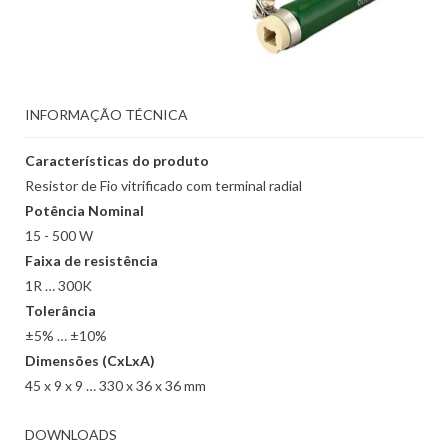
INFORMAÇÃO TÉCNICA
Características do produto
Resistor de Fio vitrificado com terminal radial
Potência Nominal
15 - 500 W
Faixa de resistência
1R … 300K
Tolerância
±5% … ±10%
Dimensões (CxLxA)
45 x 9 x 9 … 330 x 36 x 36 mm
DOWNLOADS