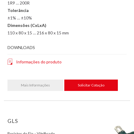
1R9 … 200R
Tolerância
±1% … ±10%
Dimensões (CxLxA)
110 x 80 x 15 … 216 x 80 x 15 mm
DOWNLOADS
Informações do produto
Mais Informações
Solicitar Cotação
GLS
Resistor de Fio - Vitrificado