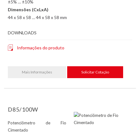
±5% … ±10%
Dimensões (CxLxA)
44 x 58 x 58 … 44 x 58 x 58 mm
DOWNLOADS
Informações do produto
Mais Informações
Solicitar Cotação
D85/100W
Potenciômetro de Fio
Cimentado