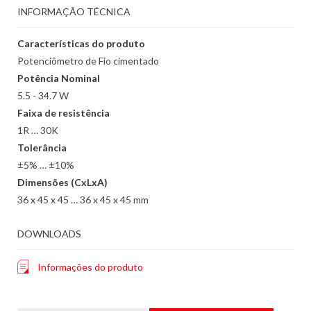
INFORMAÇÃO TÉCNICA
Características do produto
Potenciômetro de Fio cimentado
Potência Nominal
5.5 - 34.7 W
Faixa de resistência
1R … 30K
Tolerância
±5% … ±10%
Dimensões (CxLxA)
36 x 45 x 45 … 36 x 45 x 45 mm
DOWNLOADS
Informações do produto