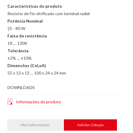
Características do produto
Resistor de Fio vitrificado com terminal radial
Potência Nominal
25 - 80 W
Faixa de resistência
1R … 130K
Tolerância
±2% … ±10%
Dimensões (CxLxA)
55 x 13 x 13 … 100 x 24 x 24 mm
DOWNLOADS
Informações do produto
Mais Informações
Solicitar Cotação