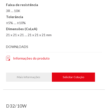
Faixa de resistência
3R … 10K
Tolerância
±5% … ±10%
Dimensões (CxLxA)
21 x 21 x 21 … 21 x 21 x 21 mm
DOWNLOADS
Informações do produto
Mais Informações
Solicitar Cotação
D32/10W