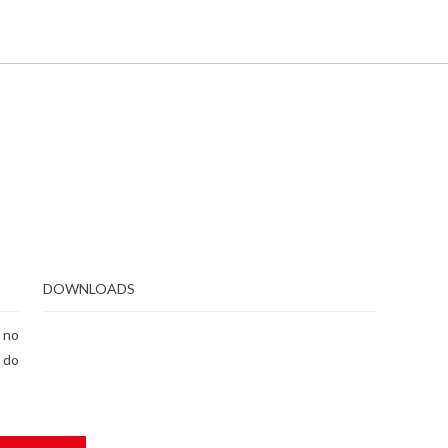
DOWNLOADS
 no
a do