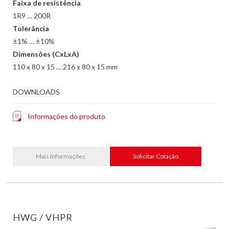
Faixa de resistência
1R9 … 200R
Tolerância
±1% … ±10%
Dimensões (CxLxA)
110 x 80 x 15 … 216 x 80 x 15 mm
DOWNLOADS
Informações do produto
Mais Informações
Solicitar Cotação
HWG / VHPR