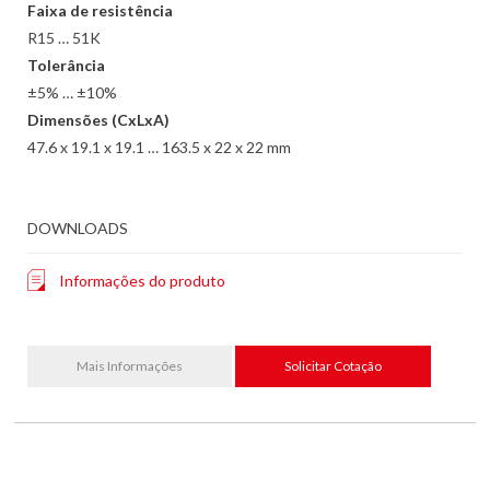
Faixa de resistência
R15 … 51K
Tolerância
±5% … ±10%
Dimensões (CxLxA)
47.6 x 19.1 x 19.1 … 163.5 x 22 x 22 mm
DOWNLOADS
Informações do produto
Mais Informações
Solicitar Cotação