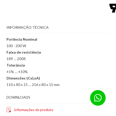
INFORMAÇÃO TÉCNICA
Potência Nominal
100 - 200 W
Faixa de resistência
1R9 … 200R
Tolerância
±1% … ±10%
Dimensões (CxLxA)
110 x 80 x 15 … 216 x 80 x 15 mm
DOWNLOADS
Informações do produto