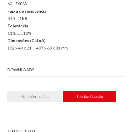
60 - 560 W
Faixa de resistência
R10 … 1K8
Tolerância
±1% … ±10%
Dimensões (CxLxA)
102 x 40 x 21 … 407 x 60 x 31 mm
DOWNLOADS
Mais Informações
Solicitar Cotação
HPRF T/UL