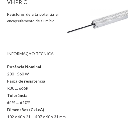
VHPR C
Resistores de alta potência em
encapsulamento de alumínio
INFORMAÇÃO TÉCNICA
Potência Nominal
200 - 560 W
Faixa de resistência
R30 … 666R
Tolerância
±1% … ±10%
Dimensões (CxLxA)
102 x 40 x 21 … 407 x 60 x 31 mm