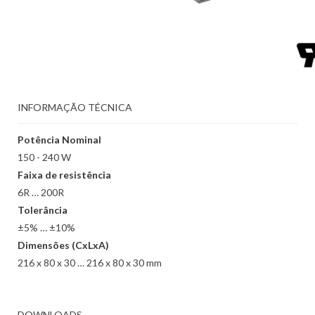
INFORMAÇÃO TÉCNICA
Potência Nominal
150 - 240 W
Faixa de resistência
6R … 200R
Tolerância
±5% … ±10%
Dimensões (CxLxA)
216 x 80 x 30 … 216 x 80 x 30 mm
DOWNLOADS