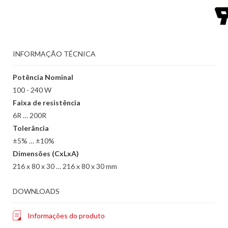
INFORMAÇÃO TÉCNICA
Potência Nominal
100 - 240 W
Faixa de resistência
6R … 200R
Tolerância
±5% … ±10%
Dimensões (CxLxA)
216 x 80 x 30 … 216 x 80 x 30 mm
DOWNLOADS
Informações do produto