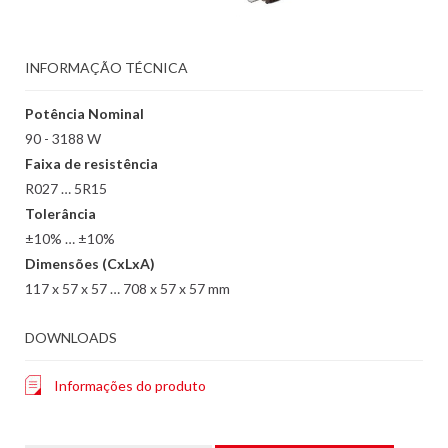
INFORMAÇÃO TÉCNICA
Potência Nominal
90 - 3188 W
Faixa de resistência
R027 … 5R15
Tolerância
±10% … ±10%
Dimensões (CxLxA)
117 x 57 x 57 … 708 x 57 x 57 mm
DOWNLOADS
Informações do produto