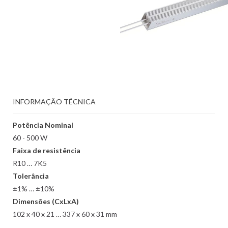
INFORMAÇÃO TÉCNICA
Potência Nominal
60 - 500 W
Faixa de resistência
R10 … 7K5
Tolerância
±1% … ±10%
Dimensões (CxLxA)
102 x 40 x 21 … 337 x 60 x 31 mm