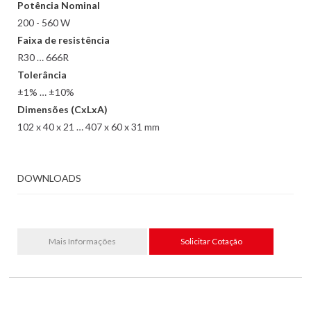
Potência Nominal
200 - 560 W
Faixa de resistência
R30 … 666R
Tolerância
±1% … ±10%
Dimensões (CxLxA)
102 x 40 x 21 … 407 x 60 x 31 mm
DOWNLOADS
Mais Informações
Solicitar Cotação