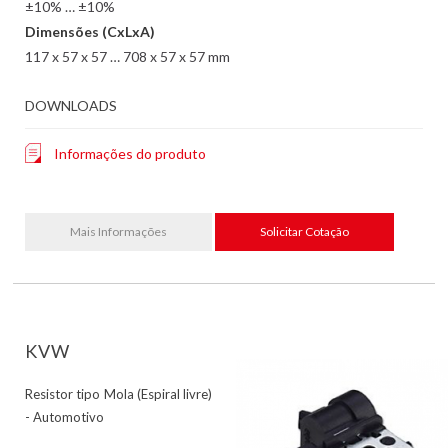
±10% … ±10%
Dimensões (CxLxA)
117 x 57 x 57 … 708 x 57 x 57 mm
DOWNLOADS
Informações do produto
Mais Informações
Solicitar Cotação
KVW
Resistor tipo Mola (Espiral livre)
- Automotivo