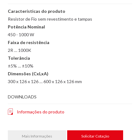
Características do produto
Resistor de Fio sem revestimento e tampas
Potência Nominal
450 - 1000 W
Faixa de resistência
2R … 1000K
Tolerância
±5% … ±10%
Dimensões (CxLxA)
300 x 126 x 126 … 600 x 126 x 126 mm
DOWNLOADS
Informações do produto
Mais Informações
Solicitar Cotação